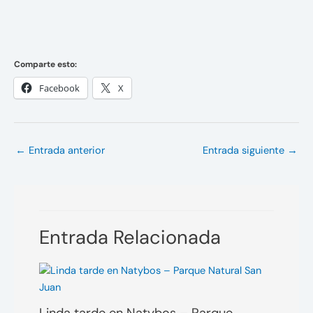
Comparte esto:
Facebook
X
←
Entrada anterior
Entrada siguiente
→
Entrada Relacionada