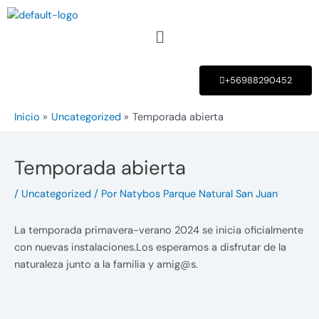
Ir
Navegación
al
de
contenido
entradas
+56988290452
Inicio
Uncategorized
Temporada abierta
Temporada abierta
/
Uncategorized
/ Por
Natybos Parque Natural San Juan
La temporada primavera-verano 2024 se inicia oficialmente
con nuevas instalaciones.Los esperamos a disfrutar de la
naturaleza junto a la familia y amig@s.