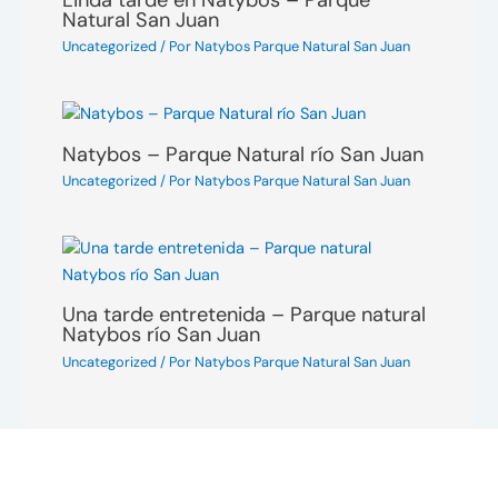
Linda tarde en Natybos – Parque
Natural San Juan
Uncategorized
/ Por
Natybos Parque Natural San Juan
Natybos – Parque Natural río San Juan
Uncategorized
/ Por
Natybos Parque Natural San Juan
Una tarde entretenida – Parque natural
Natybos río San Juan
Uncategorized
/ Por
Natybos Parque Natural San Juan