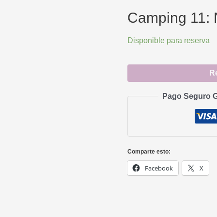
11:
Camping 11: 
Nao
Victoria
Disponible para reserva
cantidad
R
Pago Seguro G
Comparte esto:
Facebook
X