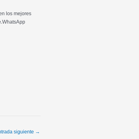
en los mejores
bre.WhatsApp
trada siguiente
→