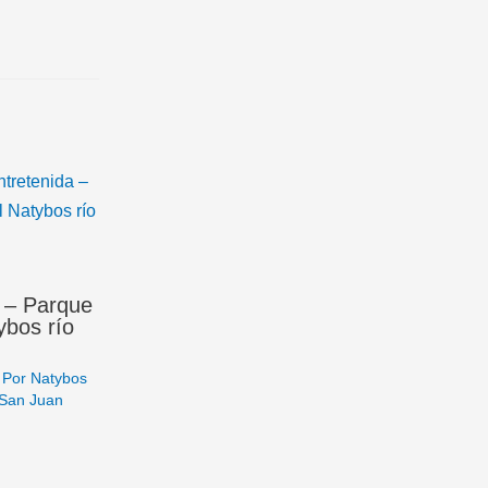
a – Parque
ybos río
 Por
Natybos
 San Juan