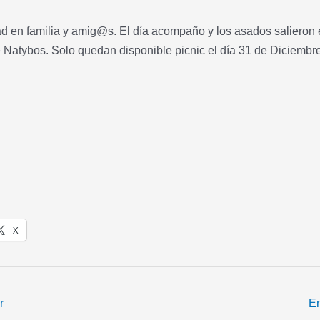
 en familia y amig@s. El día acompaño y los asados salieron 
de Natybos. Solo quedan disponible picnic el día 31 de Diciem
X
r
En