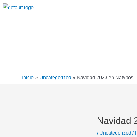
Ir
Navegación
al
de
contenido
entradas
Inicio
Uncategorized
Navidad 2023 en Natybos
Navidad 
/
Uncategorized
/ 